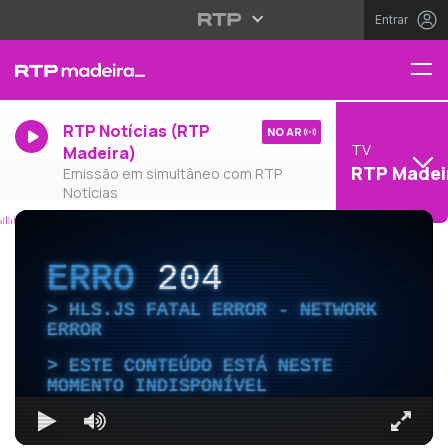
Entrar
RTP Notícias (RTP
NO AR
TV
Madeira)
RTP Madei
Emissão em simultâneo com RTP
Notícias
ERRO
204
HLS.JS FATAL ERROR - NETWORK
ERROR
ESTE CONTEÚDO ESTÁ NESTE
MOMENTO INDISPONÍVEL