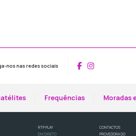
Aceder ao Fac
Aceder ao I
ga-nos nas redes sociais
atélites
Frequências
Moradas e
RTP PLAY
CONTACTOS
EM DIRETO
PROVEDORA DO