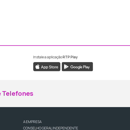
Instale a aplicação
RTP Play
ebook da RTP Madeira
nstagram da RTP Madeira
 Telefones
A EMPRESA
CONSELHO GERAL INDEPENDENTE