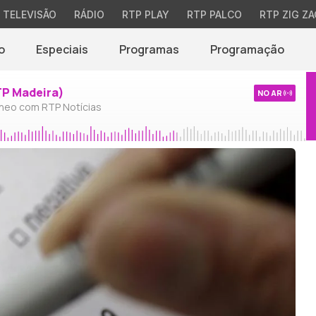
TELEVISÃO
RÁDIO
RTP PLAY
RTP PALCO
RTP ZIG ZA
o
Especiais
Programas
Programação
TP Madeira)
NO AR
neo com RTP Notícias