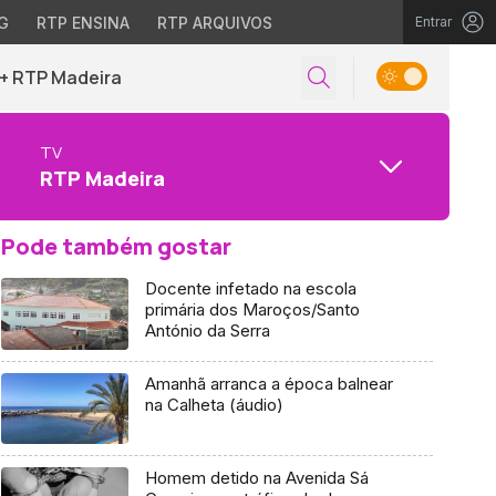
G
RTP ENSINA
RTP ARQUIVOS
Entrar
+ RTP Madeira
TV
RTP Madeira
Pode também gostar
Docente infetado na escola
primária dos Maroços/Santo
António da Serra
Amanhã arranca a época balnear
na Calheta (áudio)
Homem detido na Avenida Sá