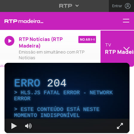
Entrar
RTP Notícias (RTP
NO AR
TV
Madeira)
RTP Madei
Emissão em simultâneo com RTP
Notícias
ERRO
204
HLS.JS FATAL ERROR - NETWORK
ERROR
ESTE CONTEÚDO ESTÁ NESTE
MOMENTO INDISPONÍVEL