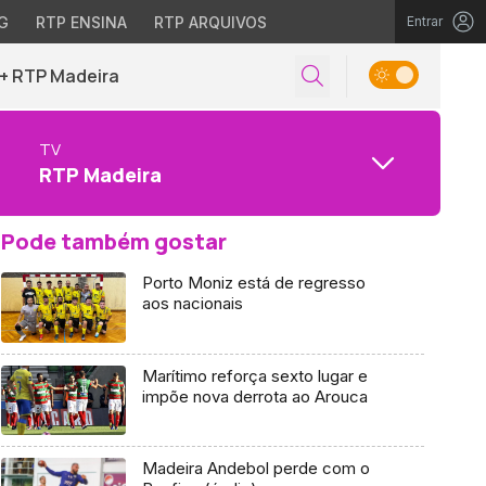
G
RTP ENSINA
RTP ARQUIVOS
Entrar
+ RTP Madeira
TV
RTP Madeira
Pode também gostar
Porto Moniz está de regresso
aos nacionais
Marítimo reforça sexto lugar e
impõe nova derrota ao Arouca
Madeira Andebol perde com o