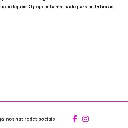
jogos depois. O jogo está marcado para as 15 horas.
Aceder ao Fac
Aceder ao I
ga-nos nas redes sociais