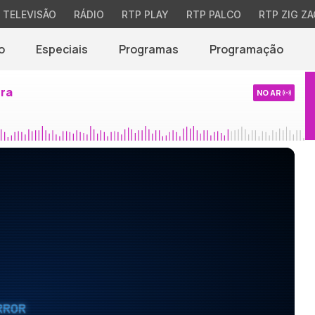
TELEVISÃO
RÁDIO
RTP PLAY
RTP PALCO
RTP ZIG ZA
o
Especiais
Programas
Programação
ira
NO AR
RROR