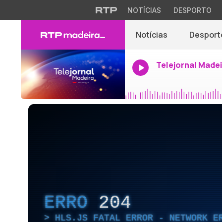
NOTÍCIAS
DESPORTO
Notícias
Desport
Telejornal Made
ERRO
204
HLS.JS FATAL ERROR - NETWORK E