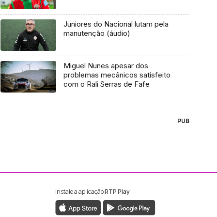
Juniores do Nacional lutam pela
manutenção (áudio)
Miguel Nunes apesar dos
problemas mecânicos satisfeito
com o Rali Serras de Fafe
PUB
Instale a aplicação
RTP Play
ebook da RTP Madeira
nstagram da RTP Madeira