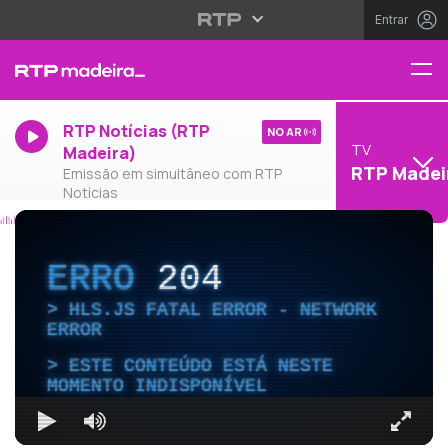
Entrar
RTP Notícias (RTP
NO AR
TV
Madeira)
RTP Madei
Emissão em simultâneo com RTP
Notícias
ERRO
204
HLS.JS FATAL ERROR - NETWORK
ERROR
ESTE CONTEÚDO ESTÁ NESTE
MOMENTO INDISPONÍVEL