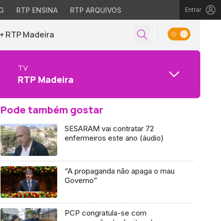
G
RTP ENSINA
RTP ARQUIVOS
Entrar
+ RTP Madeira
TV
RTP Madeira
Pode também gostar
SESARAM vai contratar 72
enfermeiros este ano (áudio)
“A propaganda não apaga o mau
Governo”
PCP congratula-se com