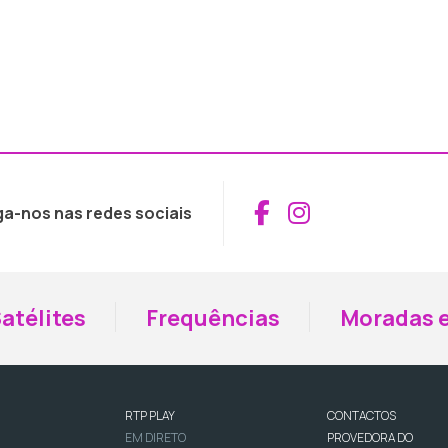
Aceder ao Fac
Aceder ao I
ga-nos nas redes sociais
atélites
Frequências
Moradas e
RTP PLAY
CONTACTOS
EM DIRETO
PROVEDORA DO