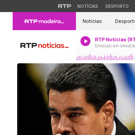
NOTÍCIAS
DESPORTO
Notícias
Desport
RTP Notícias (R
Emissão em simultâ