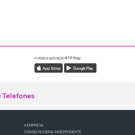
Instale a aplicação
RTP Play
ebook da RTP Madeira
nstagram da RTP Madeira
 Telefones
A EMPRESA
CONSELHO GERAL INDEPENDENTE