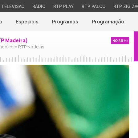
TELEVISÃO
RÁDIO
RTP PLAY
RTP PALCO
RTP ZIG ZA
o
Especiais
Programas
Programação
TP Madeira)
NO AR
neo com RTP Notícias