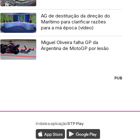
AG de destituição da direção do
Marítimo para clarificar razões
para a má época (vídeo)
Miguel Oliveira falha GP da
Argentina de MotoGP por lesão
PUB
Instale a aplicação
RTP Play
ebook da RTP Madeira
nstagram da RTP Madeira