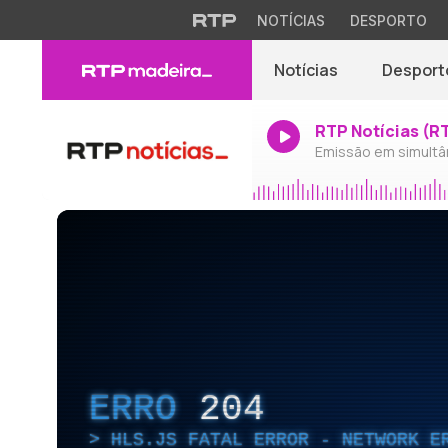
NOTÍCIAS
DESPORTO
Notícias
Desport
RTP Notícias (R
Emissão em simultâ
ERRO
204
HLS.JS FATAL ERROR - NETWORK E