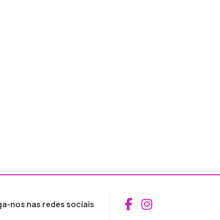
Aceder ao Fac
Aceder ao I
ga-nos nas redes sociais