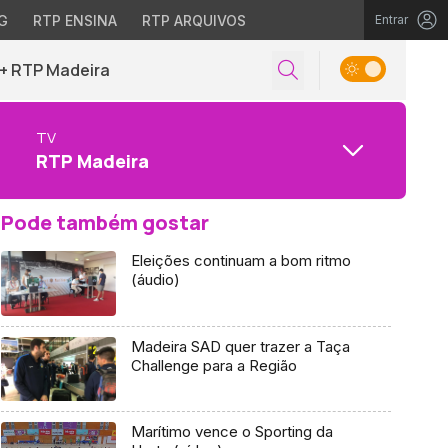
G
RTP ENSINA
RTP ARQUIVOS
Entrar
+ RTP Madeira
TV
RTP Madeira
Pode também gostar
Eleições continuam a bom ritmo
(áudio)
Madeira SAD quer trazer a Taça
Challenge para a Região
Marítimo vence o Sporting da