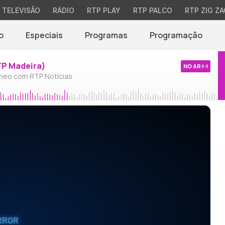
TELEVISÃO
RÁDIO
RTP PLAY
RTP PALCO
RTP ZIG ZA
o
Especiais
Programas
Programação
TP Madeira)
NO AR
neo com RTP Notícias
RROR