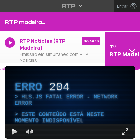
Entrar
RTP Notícias (RTP
NO AR
TV
Madeira)
RTP Madei
Emissão em simultâneo com RTP
Notícias
ERRO
204
HLS.JS FATAL ERROR - NETWORK
ERROR
ESTE CONTEÚDO ESTÁ NESTE
MOMENTO INDISPONÍVEL