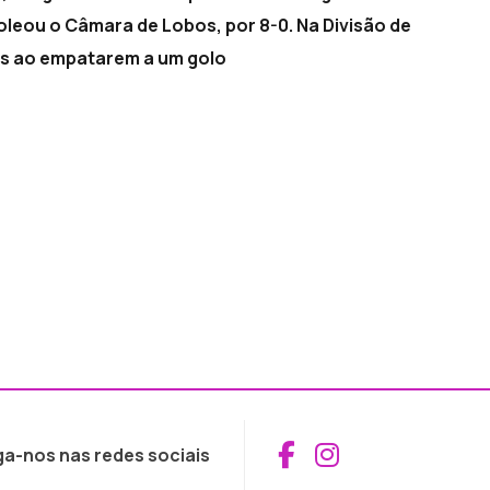
goleou o Câmara de Lobos, por 8-0. Na Divisão de
os ao empatarem a um golo
Aceder ao Fac
Aceder ao I
ga-nos nas redes sociais