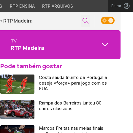
G
RTP ENSINA
RTP ARQUIVOS
Entrar
+ RTP Madeira
TV
RTP Madeira
Pode também gostar
Costa saúda triunfo de Portugal e
deseja «força» para jogo com os
EUA
Rampa dos Barreiros juntou 80
carros clássicos
Marcos Freitas nas meias finais