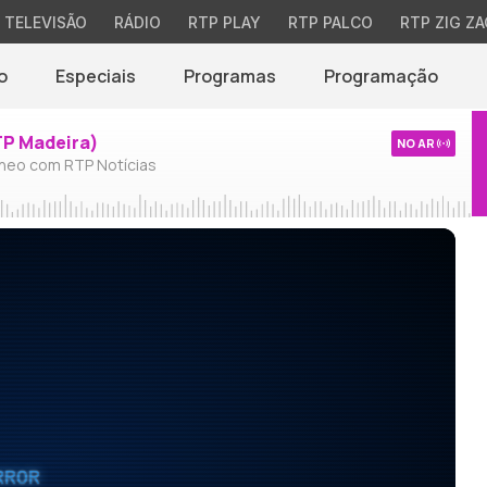
TELEVISÃO
RÁDIO
RTP PLAY
RTP PALCO
RTP ZIG ZA
o
Especiais
Programas
Programação
TP Madeira)
NO AR
neo com RTP Notícias
RROR