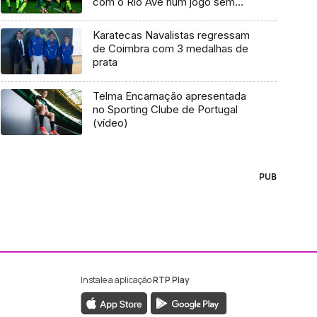
com o Rio Ave num jogo sem
golos
Karatecas Navalistas regressam
de Coimbra com 3 medalhas de
prata
Telma Encarnação apresentada
no Sporting Clube de Portugal
(vídeo)
PUB
Instale a aplicação
RTP Play
ebook da RTP Madeira
nstagram da RTP Madeira