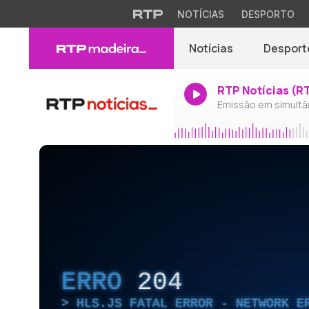
NOTÍCIAS
DESPORTO
Notícias
Desport
RTP Notícias (R
Emissão em simultâ
ERRO
204
HLS.JS FATAL ERROR - NETWORK E