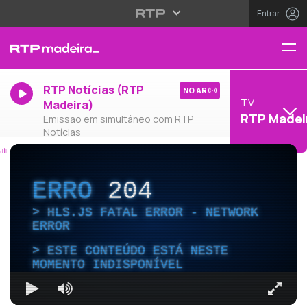
Entrar
RTP Notícias (RTP
NO AR
TV
Madeira)
RTP Madei
Emissão em simultâneo com RTP
Notícias
ERRO
204
HLS.JS FATAL ERROR - NETWORK
ERROR
ESTE CONTEÚDO ESTÁ NESTE
MOMENTO INDISPONÍVEL