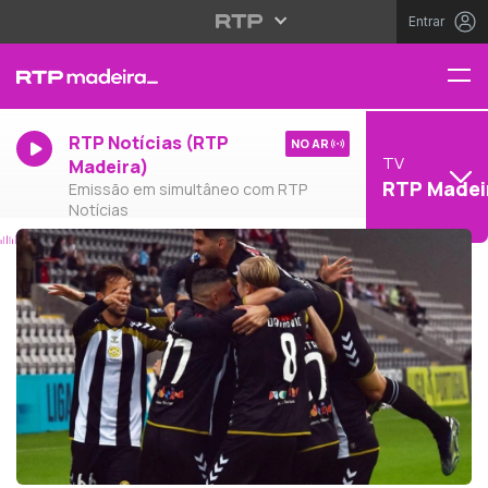
Entrar
RTP Notícias (RTP
NO AR
TV
Madeira)
RTP Madei
Emissão em simultâneo com RTP
Notícias