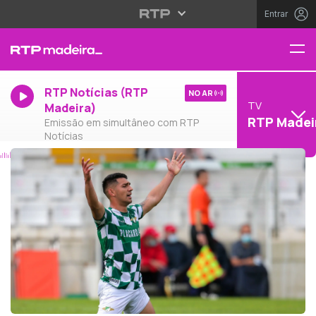
Entrar
RTP Notícias (RTP
NO AR
TV
Madeira)
RTP Madei
Emissão em simultâneo com RTP
Notícias