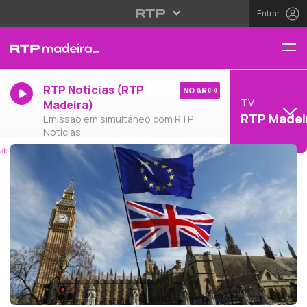
Entrar
RTP Notícias (RTP
NO AR
TV
Madeira)
RTP Madei
Emissão em simultâneo com RTP
Notícias