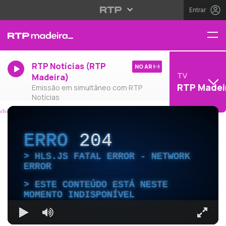
Entrar
RTP Notícias (RTP
NO AR
TV
Madeira)
RTP Madei
Emissão em simultâneo com RTP
Notícias
ERRO
204
HLS.JS FATAL ERROR - NETWORK
ERROR
ESTE CONTEÚDO ESTÁ NESTE
MOMENTO INDISPONÍVEL