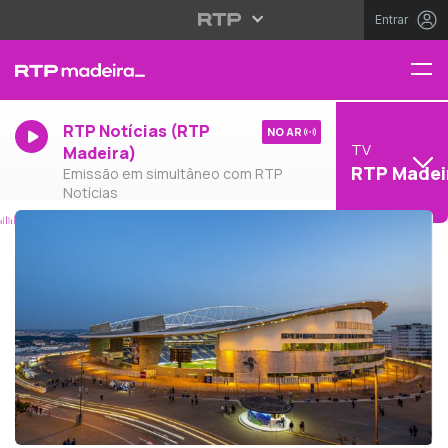
Entrar
RTP Notícias (RTP
NO AR
TV
Madeira)
RTP Madei
Emissão em simultâneo com RTP
Notícias