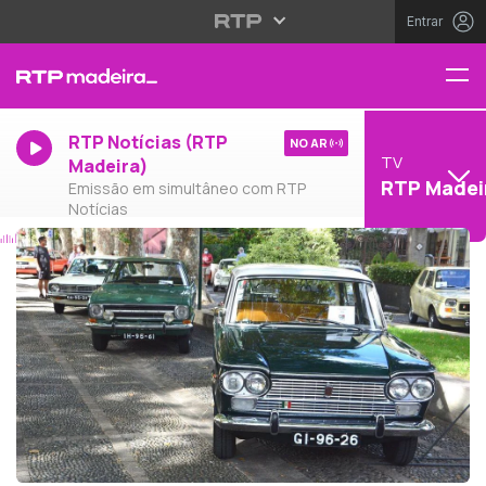
Entrar
RTP Notícias (RTP
NO AR
TV
Madeira)
RTP Madei
Emissão em simultâneo com RTP
Notícias