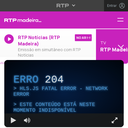
Entrar
RTP Notícias (RTP
NO AR
TV
Madeira)
RTP Madei
Emissão em simultâneo com RTP
Notícias
ERRO
204
HLS.JS FATAL ERROR - NETWORK
ERROR
ESTE CONTEÚDO ESTÁ NESTE
MOMENTO INDISPONÍVEL