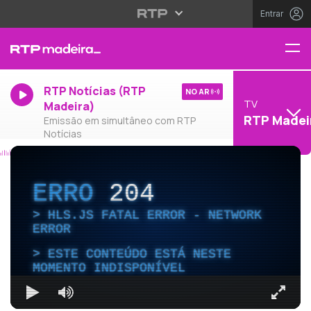
Entrar
RTP Notícias (RTP
NO AR
TV
Madeira)
RTP Madei
Emissão em simultâneo com RTP
Notícias
ERRO
204
HLS.JS FATAL ERROR - NETWORK
ERROR
ESTE CONTEÚDO ESTÁ NESTE
MOMENTO INDISPONÍVEL