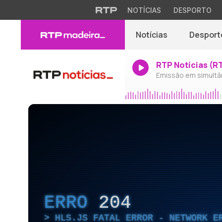
NOTÍCIAS
DESPORTO
Notícias
Desport
RTP Notícias (R
Emissão em simultâ
ERRO
204
HLS.JS FATAL ERROR - NETWORK E