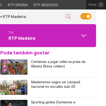
G
RTP ENSINA
RTP ARQUIVOS
Entrar
+ RTP Madeira
TV
RTP Madeira
Pode também gostar
Centenas a jogar vólei na praia da
Ribeira Brava (vídeo)
Madeirense sagra-se campeã
nacional no escalão sub-20
Sporting goleia Dumiense e