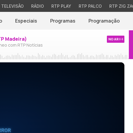
TELEVISÃO
RÁDIO
RTP PLAY
RTP PALCO
RTP ZIG ZA
o
Especiais
Programas
Programação
TP Madeira)
NO AR
neo com RTP Notícias
RROR