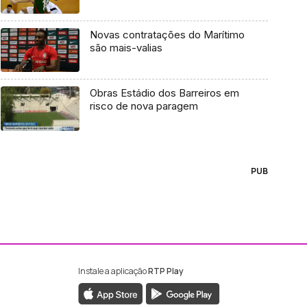
Novas contratações do Marítimo
são mais-valias
Obras Estádio dos Barreiros em
risco de nova paragem
PUB
Instale a aplicação
RTP Play
ebook da RTP Madeira
nstagram da RTP Madeira