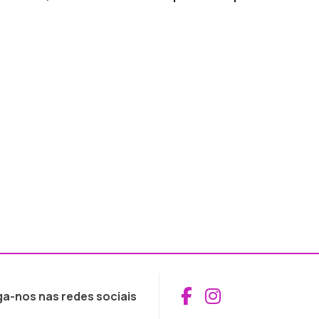
Aceder ao Fac
Aceder ao I
ga-nos nas redes sociais