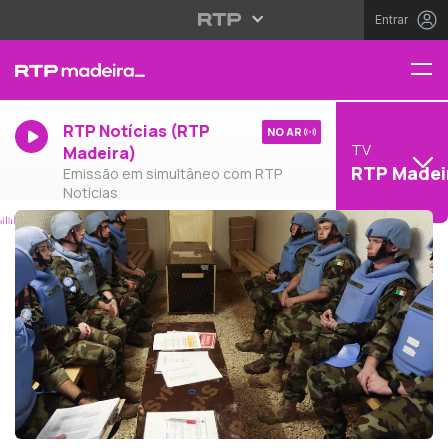
Entrar
RTP Notícias (RTP
NO AR
TV
Madeira)
RTP Madei
Emissão em simultâneo com RTP
Notícias