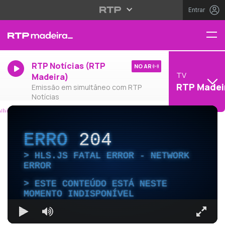
Entrar
RTP Notícias (RTP
NO AR
TV
Madeira)
RTP Madei
Emissão em simultâneo com RTP
Notícias
ERRO
204
HLS.JS FATAL ERROR - NETWORK
ERROR
ESTE CONTEÚDO ESTÁ NESTE
MOMENTO INDISPONÍVEL