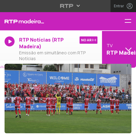
Entrar
RTP Notícias (RTP
NO AR
TV
Madeira)
RTP Madei
Emissão em simultâneo com RTP
Notícias