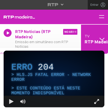
Entrar
RTP Notícias (RTP
NO AR
TV
Madeira)
RTP Madei
Emissão em simultâneo com RTP
Notícias
ERRO
204
HLS.JS FATAL ERROR - NETWORK
ERROR
ESTE CONTEÚDO ESTÁ NESTE
MOMENTO INDISPONÍVEL