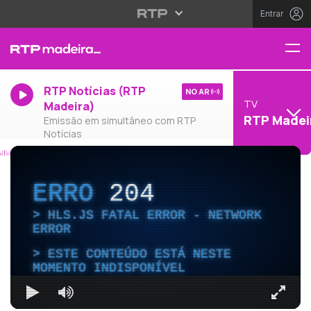
Entrar
RTP Notícias (RTP
NO AR
TV
Madeira)
RTP Madei
Emissão em simultâneo com RTP
Notícias
ERRO
204
HLS.JS FATAL ERROR - NETWORK
ERROR
ESTE CONTEÚDO ESTÁ NESTE
MOMENTO INDISPONÍVEL