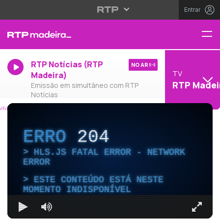
Entrar
RTP Notícias (RTP
NO AR
TV
Madeira)
RTP Madei
Emissão em simultâneo com RTP
Notícias
ERRO
204
HLS.JS FATAL ERROR - NETWORK
ERROR
ESTE CONTEÚDO ESTÁ NESTE
MOMENTO INDISPONÍVEL