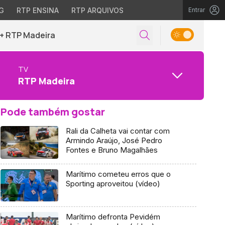
G
RTP ENSINA
RTP ARQUIVOS
Entrar
+ RTP Madeira
TV
RTP Madeira
Pode também gostar
Rali da Calheta vai contar com
Armindo Araújo, José Pedro
Fontes e Bruno Magalhães
Marítimo cometeu erros que o
Sporting aproveitou (vídeo)
Marítimo defronta Pevidém