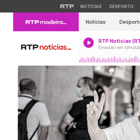
NOTÍCIAS
DESPORTO
Notícias
Desport
RTP Notícias (R
Emissão em simultâ