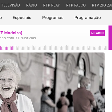
TELEVISÃO
RÁDIO
RTP PLAY
RTP PALCO
RTP ZIG ZA
o
Especiais
Programas
Programação
TP Madeira)
NO AR
neo com RTP Notícias