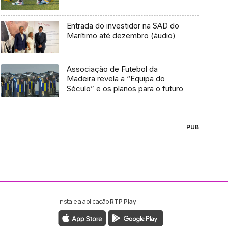
Entrada do investidor na SAD do
Marítimo até dezembro (áudio)
Associação de Futebol da
Madeira revela a “Equipa do
Século” e os planos para o futuro
PUB
Instale a aplicação
RTP Play
ebook da RTP Madeira
nstagram da RTP Madeira