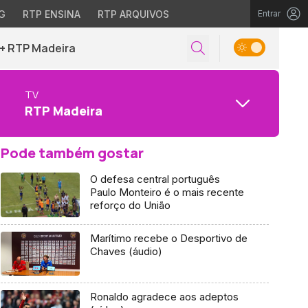
G
RTP ENSINA
RTP ARQUIVOS
Entrar
+ RTP Madeira
TV
RTP Madeira
Pode também gostar
O defesa central português
Paulo Monteiro é o mais recente
reforço do União
Marítimo recebe o Desportivo de
Chaves (áudio)
Ronaldo agradece aos adeptos