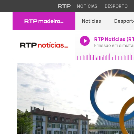
NOTÍCIAS
DESPORTO
Notícias
Desport
RTP Notícias (R
Emissão em simultâ