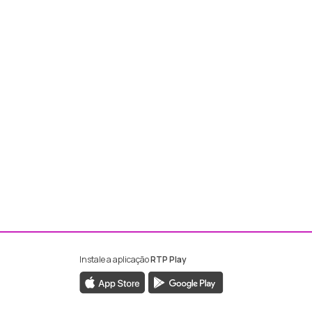
Instale a aplicação
RTP Play
ebook da RTP Madeira
nstagram da RTP Madeira