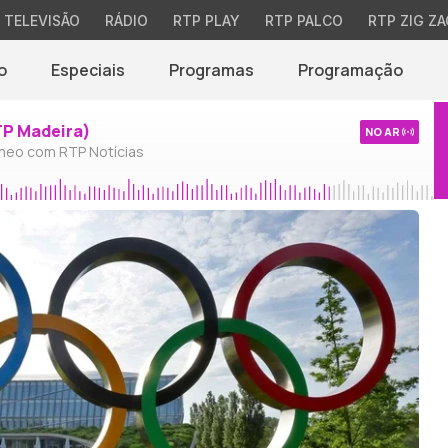
TELEVISÃO
RÁDIO
RTP PLAY
RTP PALCO
RTP ZIG ZA
o
Especiais
Programas
Programação
TP Madeira)
NO AR
neo com RTP Notícias