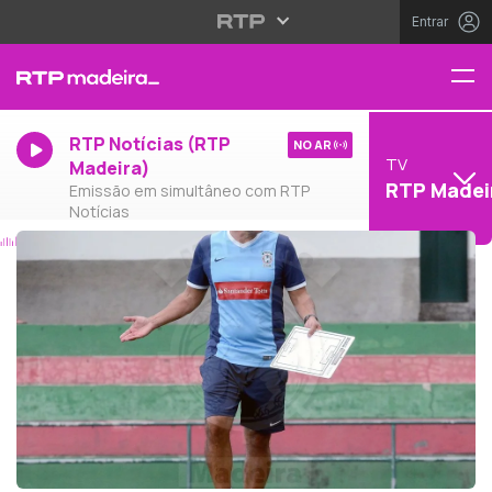
Entrar
RTP Notícias (RTP
NO AR
TV
Madeira)
RTP Madei
Emissão em simultâneo com RTP
Notícias