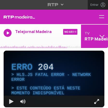
Entrar
Telejornal Madeira
NO AR
TV
RTP Madei
ERRO
204
HLS.JS FATAL ERROR - NETWORK
ERROR
ESTE CONTEÚDO ESTÁ NESTE
MOMENTO INDISPONÍVEL