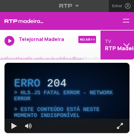
Entrar
Telejornal Madeira
NO AR
TV
RTP Madei
ERRO
204
HLS.JS FATAL ERROR - NETWORK
ERROR
ESTE CONTEÚDO ESTÁ NESTE
MOMENTO INDISPONÍVEL