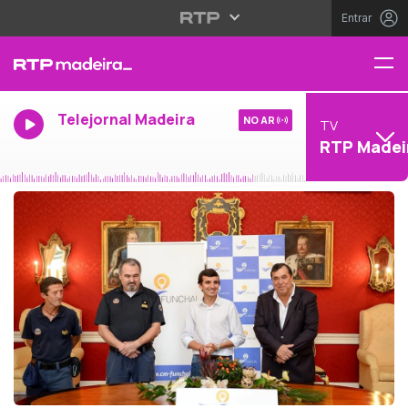
Entrar
Telejornal Madeira
NO AR
TV
RTP Madei