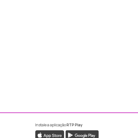
Instale a aplicação
RTP Play
ebook da RTP Madeira
nstagram da RTP Madeira