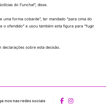
tícias do Funchal”, disse.
“de uma forma cobarde”, ter mandado “para cima do
e o ofendido” e usou também esta figura para “fugir
 declarações sobre esta decisão.
Aceder ao Fac
Aceder ao I
ga-nos nas redes sociais