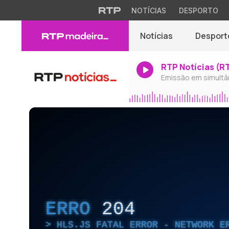
NOTÍCIAS
DESPORTO
Notícias
Desport
RTP Notícias (R
Emissão em simultâ
ERRO
204
HLS.JS FATAL ERROR - NETWORK E