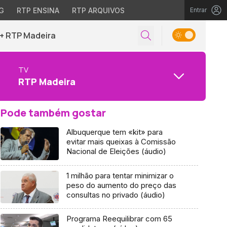
G
RTP ENSINA
RTP ARQUIVOS
Entrar
+ RTP Madeira
TV
RTP Madeira
Pode também gostar
Albuquerque tem «kit» para
evitar mais queixas à Comissão
Nacional de Eleições (áudio)
1 milhão para tentar minimizar o
peso do aumento do preço das
consultas no privado (áudio)
Programa Reequilibrar com 65