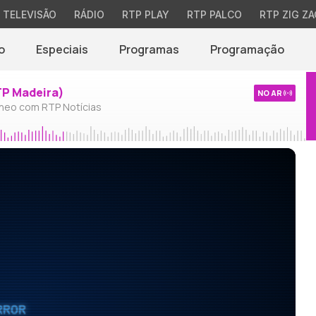
TELEVISÃO
RÁDIO
RTP PLAY
RTP PALCO
RTP ZIG ZA
o
Especiais
Programas
Programação
TP Madeira)
NO AR
neo com RTP Notícias
RROR