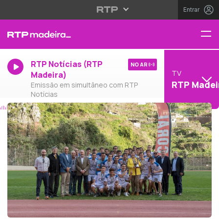
Entrar
RTP Notícias (RTP
NO AR
TV
Madeira)
RTP Madei
Emissão em simultâneo com RTP
Notícias