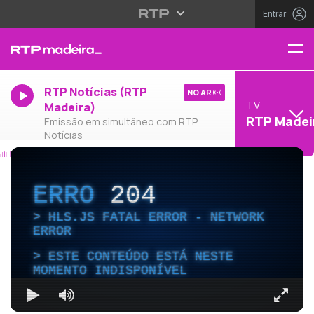
Entrar
RTP Notícias (RTP
NO AR
TV
Madeira)
RTP Madei
Emissão em simultâneo com RTP
Notícias
ERRO
204
HLS.JS FATAL ERROR - NETWORK
ERROR
ESTE CONTEÚDO ESTÁ NESTE
MOMENTO INDISPONÍVEL