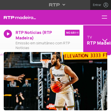
Entrar
RTP Notícias (RTP
NO AR
TV
Madeira)
RTP Madei
Emissão em simultâneo com RTP
Notícias