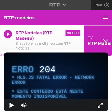
Entrar
RTP Notícias (RTP
NO AR
TV
Madeira)
RTP Madei
Emissão em simultâneo com RTP
Notícias
ERRO
204
HLS.JS FATAL ERROR - NETWORK
ERROR
ESTE CONTEÚDO ESTÁ NESTE
MOMENTO INDISPONÍVEL