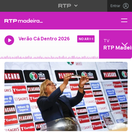
Entrar
Verão Cá Dentro 2026
NO AR
TV
RTP Madei