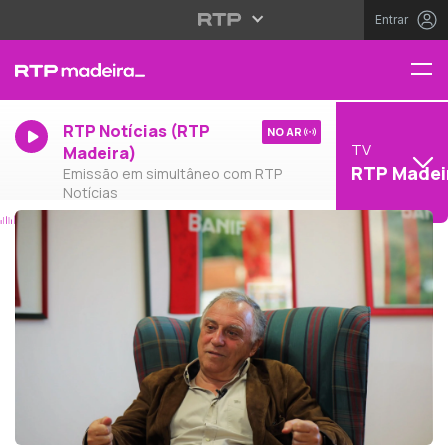
Entrar
RTP Notícias (RTP
NO AR
TV
Madeira)
RTP Madei
Emissão em simultâneo com RTP
Notícias