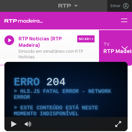
Entrar
RTP Notícias (RTP
NO AR
TV
Madeira)
RTP Madei
Emissão em simultâneo com RTP
Notícias
ERRO
204
HLS.JS FATAL ERROR - NETWORK
ERROR
ESTE CONTEÚDO ESTÁ NESTE
MOMENTO INDISPONÍVEL