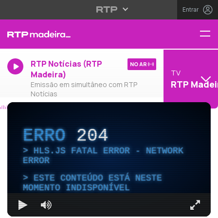
Entrar
RTP Notícias (RTP
NO AR
TV
Madeira)
RTP Madei
Emissão em simultâneo com RTP
Notícias
ERRO
204
HLS.JS FATAL ERROR - NETWORK
ERROR
ESTE CONTEÚDO ESTÁ NESTE
MOMENTO INDISPONÍVEL