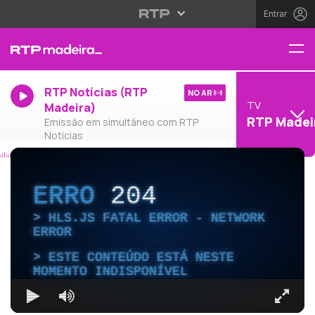
Entrar
RTP Notícias (RTP
NO AR
TV
Madeira)
RTP Madei
Emissão em simultâneo com RTP
Notícias
ERRO
204
HLS.JS FATAL ERROR - NETWORK
ERROR
ESTE CONTEÚDO ESTÁ NESTE
MOMENTO INDISPONÍVEL