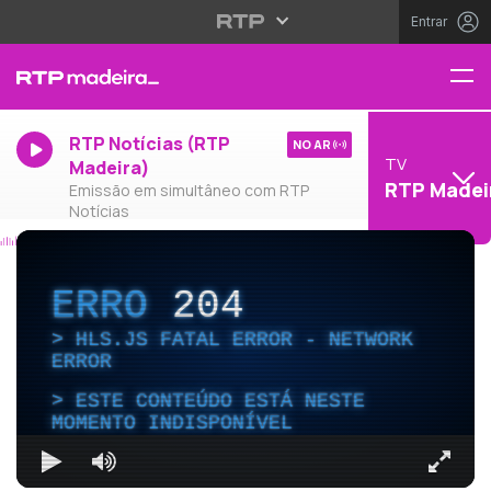
Entrar
RTP Notícias (RTP
NO AR
TV
Madeira)
RTP Madei
Emissão em simultâneo com RTP
Notícias
ERRO
204
HLS.JS FATAL ERROR - NETWORK
ERROR
ESTE CONTEÚDO ESTÁ NESTE
MOMENTO INDISPONÍVEL