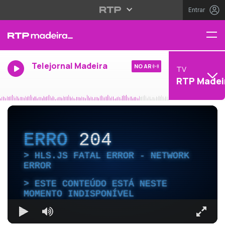
Entrar
Telejornal Madeira
NO AR
TV
RTP Madei
ERRO
204
HLS.JS FATAL ERROR - NETWORK
ERROR
ESTE CONTEÚDO ESTÁ NESTE
MOMENTO INDISPONÍVEL