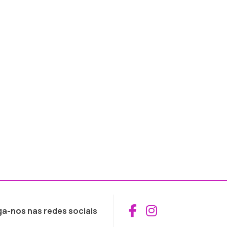
Aceder ao Fac
Aceder ao I
ga-nos nas redes sociais