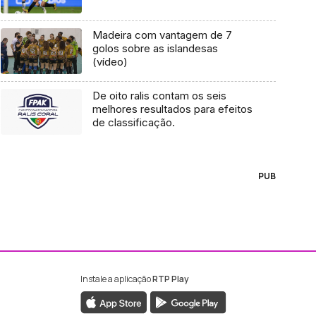
Madeira com vantagem de 7
golos sobre as islandesas
(vídeo)
De oito ralis contam os seis
melhores resultados para efeitos
de classificação.
PUB
Instale a aplicação
RTP Play
ebook da RTP Madeira
nstagram da RTP Madeira