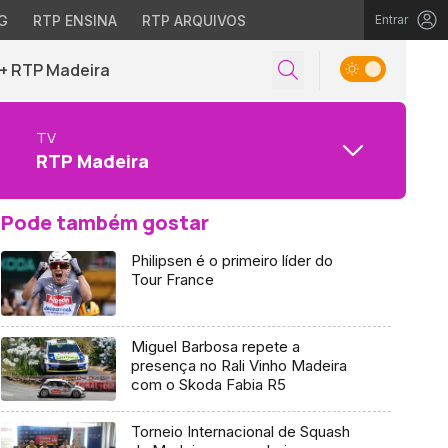
G
RTP ENSINA
RTP ARQUIVOS
Entrar
+ RTP Madeira
TV
RTP Madeira
Pode também gostar
Philipsen é o primeiro líder do
Tour France
Miguel Barbosa repete a
presença no Rali Vinho Madeira
com o Skoda Fabia R5
Torneio Internacional de Squash