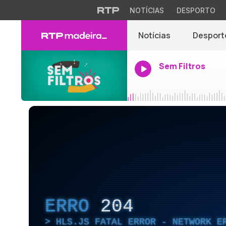
NOTÍCIAS
DESPORTO
Notícias
Desport
Sem Filtros
ERRO
204
HLS.JS FATAL ERROR - NETWORK E