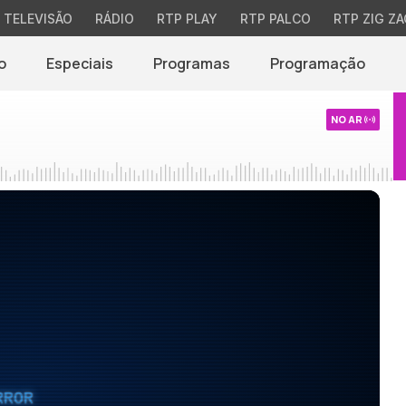
TELEVISÃO
RÁDIO
RTP PLAY
RTP PALCO
RTP ZIG ZA
o
Especiais
Programas
Programação
NO AR
RROR