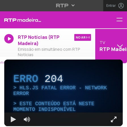
Entrar
RTP Notícias (RTP
NO AR
TV
Madeira)
RTP Madei
Emissão em simultâneo com RTP
Notícias
ERRO
204
HLS.JS FATAL ERROR - NETWORK
ERROR
ESTE CONTEÚDO ESTÁ NESTE
MOMENTO INDISPONÍVEL