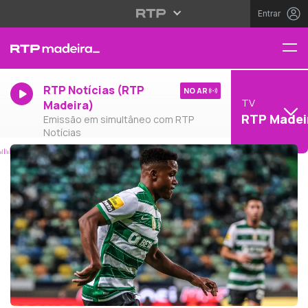
Entrar
RTP Notícias (RTP
NO AR
TV
Madeira)
RTP Madei
Emissão em simultâneo com RTP
Notícias