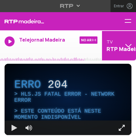
Entrar
Telejornal Madeira
NO AR
TV
RTP Madei
ERRO
204
HLS.JS FATAL ERROR - NETWORK
ERROR
ESTE CONTEÚDO ESTÁ NESTE
MOMENTO INDISPONÍVEL