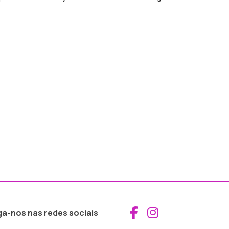
Aceder ao Fac
Aceder ao I
ga-nos nas redes sociais