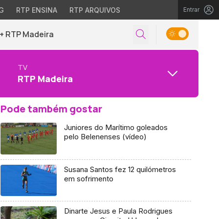
G
RTP ENSINA
RTP ARQUIVOS
Entrar
+ RTP Madeira
TV
RTP Madeira
Pode também gostar
Juniores do Marítimo goleados
pelo Belenenses (vídeo)
Susana Santos fez 12 quilómetros
em sofrimento
Dinarte Jesus e Paula Rodrigues