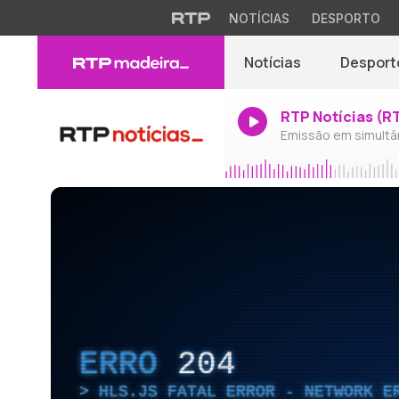
NOTÍCIAS
DESPORTO
Notícias
Desport
RTP Notícias (R
Emissão em simultâ
ERRO
204
HLS.JS FATAL ERROR - NETWORK E