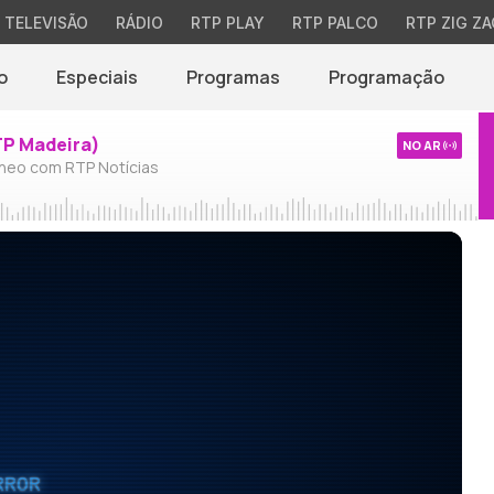
TELEVISÃO
RÁDIO
RTP PLAY
RTP PALCO
RTP ZIG ZA
o
Especiais
Programas
Programação
TP Madeira)
NO AR
neo com RTP Notícias
RROR