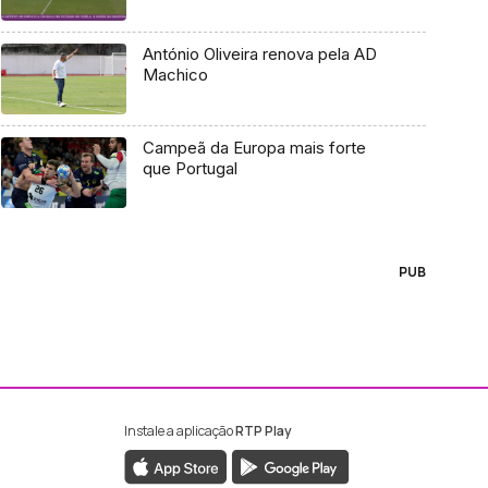
António Oliveira renova pela AD
Machico
Campeã da Europa mais forte
que Portugal
PUB
Instale a aplicação
RTP Play
ebook da RTP Madeira
nstagram da RTP Madeira