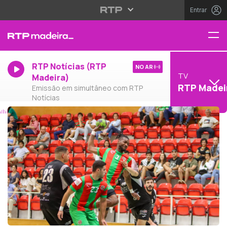
Entrar
RTP Notícias (RTP
NO AR
TV
Madeira)
RTP Madei
Emissão em simultâneo com RTP
Notícias