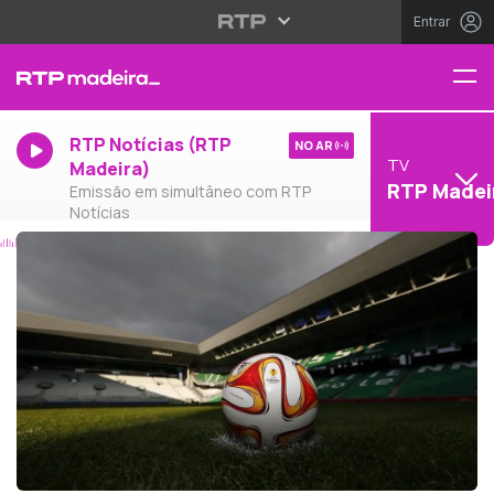
Entrar
RTP Notícias (RTP
NO AR
TV
Madeira)
RTP Madei
Emissão em simultâneo com RTP
Notícias